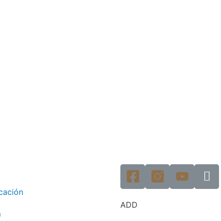
icación
ADD
m