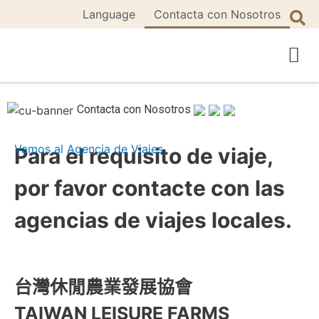
Language
Contacta con Nosotros
Turismo Agrícola Juego
Contacta con Nosotros
Vamos al Agencia de Viajes
Para el requisito de viaje,
por favor contacte con las
agencias de viajes locales.
台灣休閒農業發展協會
TAIWAN LEISURE FARMS