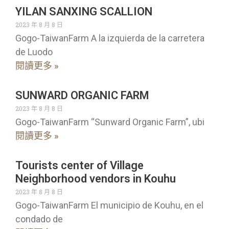
YILAN SANXING SCALLION
2023 年 8 月 8 日
Gogo-TaiwanFarm A la izquierda de la carretera
de Luodo
閱讀更多 »
SUNWARD ORGANIC FARM
2023 年 8 月 8 日
Gogo-TaiwanFarm “Sunward Organic Farm”, ubi
閱讀更多 »
Tourists center of Village
Neighborhood vendors in Kouhu
2023 年 8 月 8 日
Gogo-TaiwanFarm El municipio de Kouhu, en el
condado de