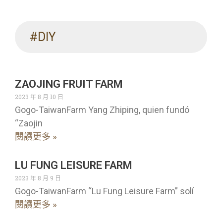
#DIY
ZAOJING FRUIT FARM
2023 年 8 月 10 日
Gogo-TaiwanFarm Yang Zhiping, quien fundó
“Zaojin
閱讀更多 »
LU FUNG LEISURE FARM
2023 年 8 月 9 日
Gogo-TaiwanFarm “Lu Fung Leisure Farm” solí
閱讀更多 »