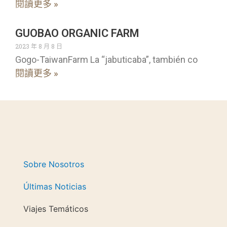
閱讀更多 »
GUOBAO ORGANIC FARM
2023 年 8 月 8 日
Gogo-TaiwanFarm La “jabuticaba”, también co
閱讀更多 »
Sobre Nosotros
Últimas Noticias
Viajes Temáticos