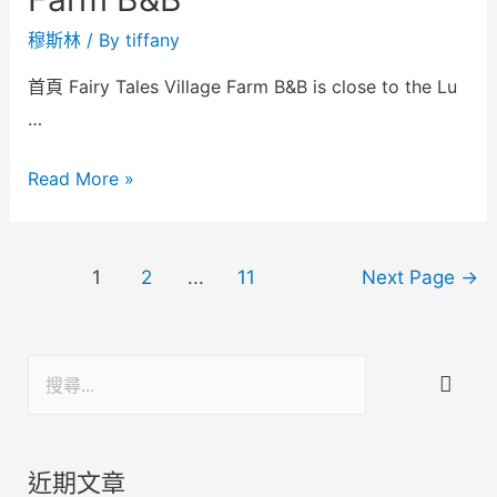
穆斯林
/ By
tiffany
首頁 Fairy Tales Village Farm B&B is close to the Lu
…
Read More »
1
2
...
11
Next Page
→
近期文章