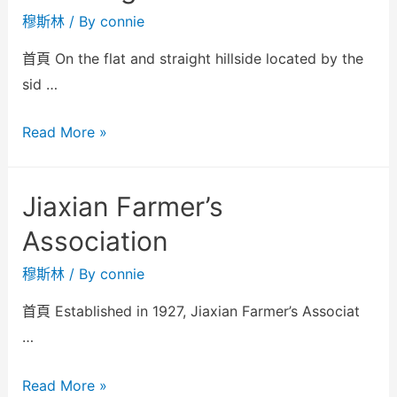
穆斯林
/ By
connie
首頁 On the flat and straight hillside located by the
sid …
Read More »
Jiaxian Farmer’s
Association
穆斯林
/ By
connie
首頁 Established in 1927, Jiaxian Farmer’s Associat
…
Read More »