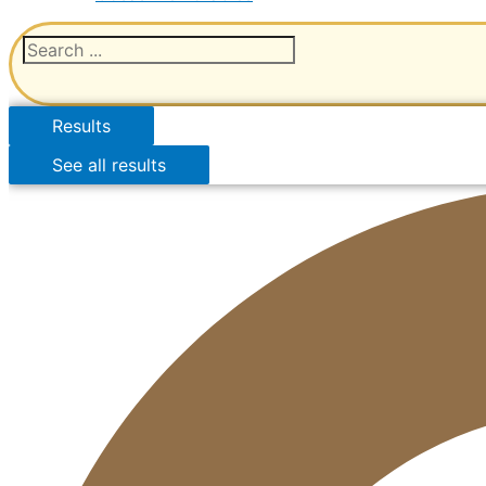
Results
See all results