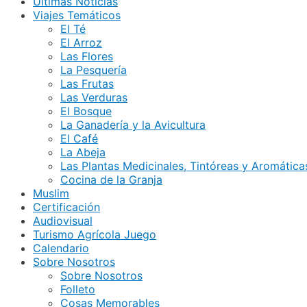
Últimas Noticias
Viajes Temáticos
El Té
El Arroz
Las Flores
La Pesquería
Las Frutas
Las Verduras
El Bosque
La Ganadería y la Avicultura
El Café
La Abeja
Las Plantas Medicinales, Tintóreas y Aromática
Cocina de la Granja
Muslim
Certificación
Audiovisual
Turismo Agrícola Juego
Calendario
Sobre Nosotros
Sobre Nosotros
Folleto
Cosas Memorables