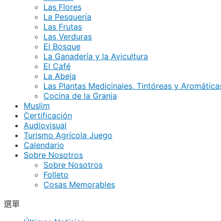
Las Flores
La Pesquería
Las Frutas
Las Verduras
El Bosque
La Ganadería y la Avicultura
El Café
La Abeja
Las Plantas Medicinales, Tintóreas y Aromática
Cocina de la Granja
Muslim
Certificación
Audiovisual
Turismo Agrícola Juego
Calendario
Sobre Nosotros
Sobre Nosotros
Folleto
Cosas Memorables
選單