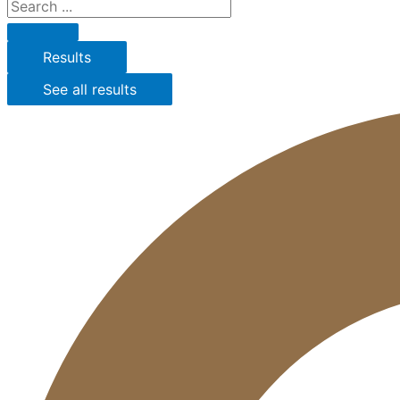
Results
See all results