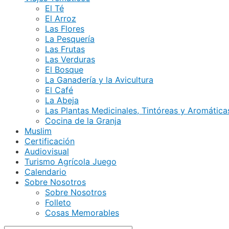
El Té
El Arroz
Las Flores
La Pesquería
Las Frutas
Las Verduras
El Bosque
La Ganadería y la Avicultura
El Café
La Abeja
Las Plantas Medicinales, Tintóreas y Aromática
Cocina de la Granja
Muslim
Certificación
Audiovisual
Turismo Agrícola Juego
Calendario
Sobre Nosotros
Sobre Nosotros
Folleto
Cosas Memorables