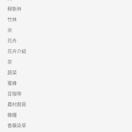
穆斯林
竹林
米
花卉
花卉介紹
茶
蔬菜
蜜蜂
豆咖啡
農村廚房
雜糧
香藥染草