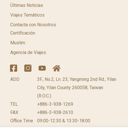
Últimas Noticias
Viajes Temáticos
Contacta con Nosotros
Certificación
Muslim
Agencia de Viajes
ADD
3F., No.2, Ln. 23, Yangming 2nd Rd., Yilan
City, Yilan County 260058, Taiwan
(R.O.C.)
TEL
+886-3-938-1269​
FAX
+886-3-938-2610
Office Time
09:00-12:30 & 13:30-18:00