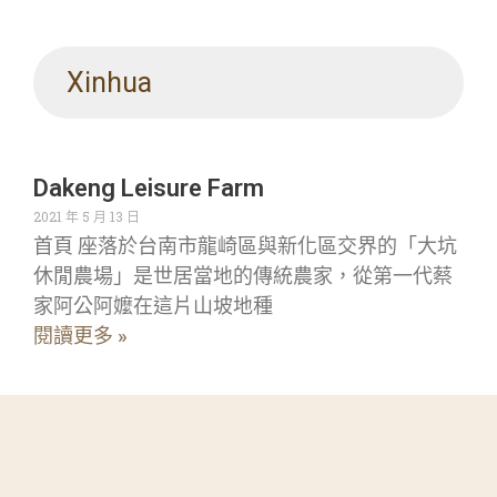
Xinhua
Dakeng Leisure Farm
2021 年 5 月 13 日
首頁 座落於台南市龍崎區與新化區交界的「大坑
休閒農場」是世居當地的傳統農家，從第一代蔡
家阿公阿嬤在這片山坡地種
閱讀更多 »