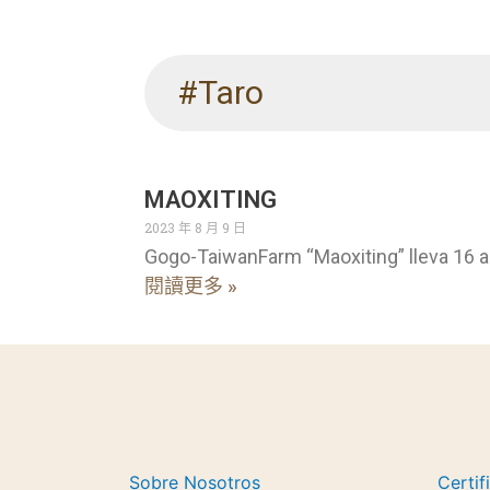
#Taro
MAOXITING
2023 年 8 月 9 日
Gogo-TaiwanFarm “Maoxiting” lleva 16 
閱讀更多 »
Sobre Nosotros
Certif