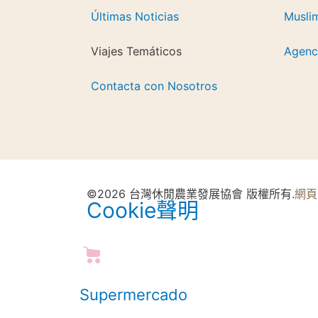
Últimas Noticias
Musli
Viajes Temáticos
Agenci
Contacta con Nosotros
©2026 台灣休閒農業發展協會 版權所有.
網頁
Cookie聲明
Supermercado