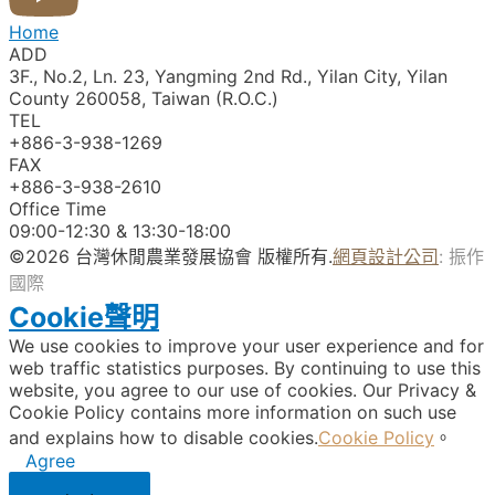
Home
ADD
3F., No.2, Ln. 23, Yangming 2nd Rd., Yilan City, Yilan
County 260058, Taiwan (R.O.C.)
TEL
+886-3-938-1269​
FAX
+886-3-938-2610
Office Time
09:00-12:30 & 13:30-18:00
©2026 台灣休閒農業發展協會 版權所有.
網頁設計公司
: 振作
國際
Cookie聲明
We use cookies to improve your user experience and for
web traffic statistics purposes. By continuing to use this
website, you agree to our use of cookies. Our Privacy &
Cookie Policy contains more information on such use
and explains how to disable cookies.
Cookie Policy
。
Agree