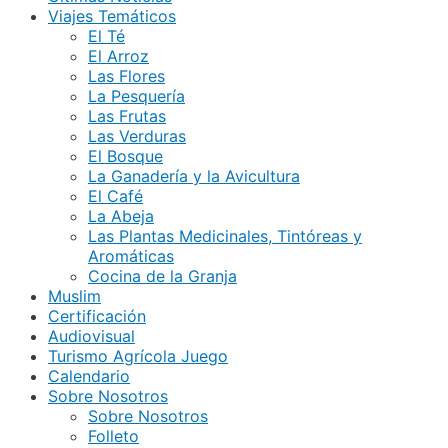
Viajes Temáticos
El Té
El Arroz
Las Flores
La Pesquería
Las Frutas
Las Verduras
El Bosque
La Ganadería y la Avicultura
El Café
La Abeja
Las Plantas Medicinales, Tintóreas y
Aromáticas
Cocina de la Granja
Muslim
Certificación
Audiovisual
Turismo Agrícola Juego
Calendario
Sobre Nosotros
Sobre Nosotros
Folleto