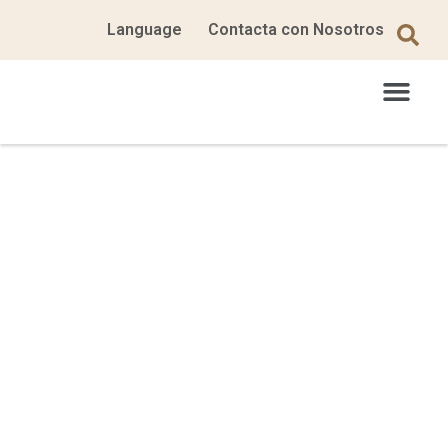
Language
Contacta con Nosotros
Últimas Noticias
Viajes Temáticos
Turismo Agrícola Juego
Sobre Nosotros