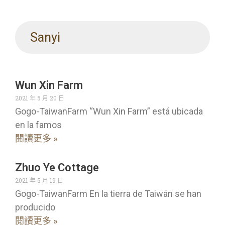
Sanyi
Wun Xin Farm
2021 年 5 月 20 日
Gogo-TaiwanFarm “Wun Xin Farm” está ubicada
en la famos
閱讀更多 »
Zhuo Ye Cottage
2021 年 5 月 19 日
Gogo-TaiwanFarm En la tierra de Taiwán se han
producido
閱讀更多 »