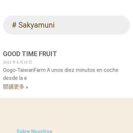
# Sakyamuni
GOOD TIME FRUIT
2023 年 8 月 10 日
Gogo-TaiwanFarm A unos diez minutos en coche
desde la e
閱讀更多 »
Sobre Nosotros