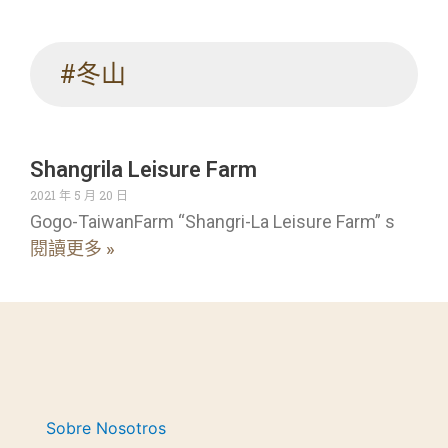
#冬山
Shangrila Leisure Farm
2021 年 5 月 20 日
Gogo-TaiwanFarm “Shangri-La Leisure Farm” s
閱讀更多 »
Sobre Nosotros