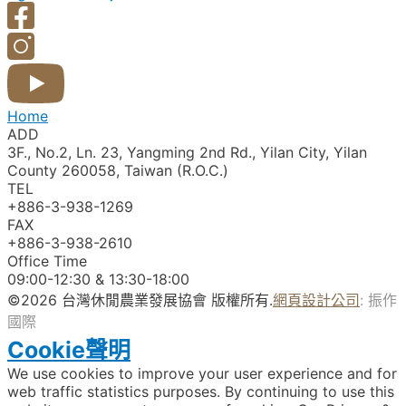
Home
ADD
3F., No.2, Ln. 23, Yangming 2nd Rd., Yilan City, Yilan
County 260058, Taiwan (R.O.C.)
TEL
+886-3-938-1269​
FAX
+886-3-938-2610
Office Time
09:00-12:30 & 13:30-18:00
©2026 台灣休閒農業發展協會 版權所有.
網頁設計公司
: 振作
國際
Cookie聲明
We use cookies to improve your user experience and for
web traffic statistics purposes. By continuing to use this