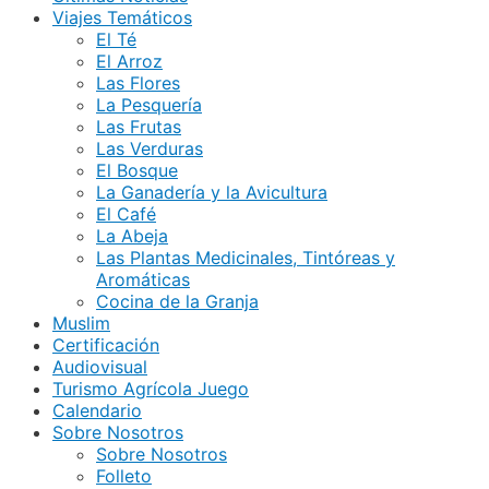
Viajes Temáticos
El Té
El Arroz
Las Flores
La Pesquería
Las Frutas
Las Verduras
El Bosque
La Ganadería y la Avicultura
El Café
La Abeja
Las Plantas Medicinales, Tintóreas y
Aromáticas
Cocina de la Granja
Muslim
Certificación
Audiovisual
Turismo Agrícola Juego
Calendario
Sobre Nosotros
Sobre Nosotros
Folleto