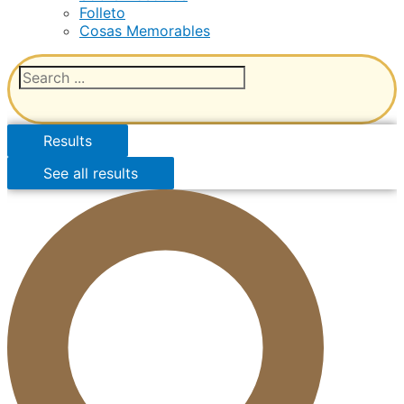
Folleto
Cosas Memorables
Results
See all results