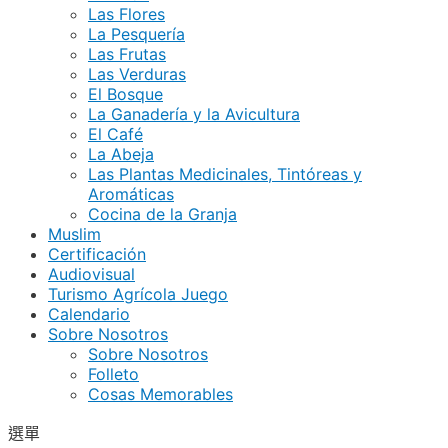
Las Flores
La Pesquería
Las Frutas
Las Verduras
El Bosque
La Ganadería y la Avicultura
El Café
La Abeja
Las Plantas Medicinales, Tintóreas y
Aromáticas
Cocina de la Granja
Muslim
Certificación
Audiovisual
Turismo Agrícola Juego
Calendario
Sobre Nosotros
Sobre Nosotros
Folleto
Cosas Memorables
選單