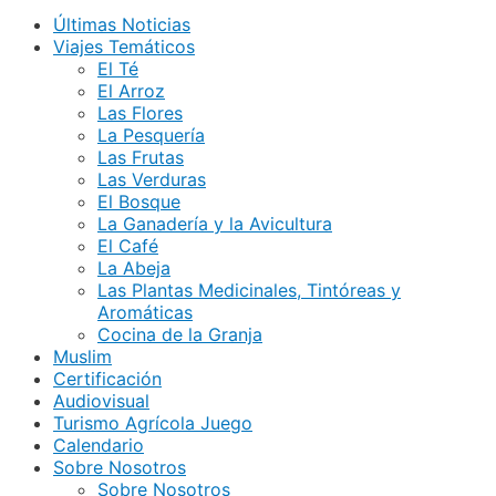
Últimas Noticias
Viajes Temáticos
El Té
El Arroz
Las Flores
La Pesquería
Las Frutas
Las Verduras
El Bosque
La Ganadería y la Avicultura
El Café
La Abeja
Las Plantas Medicinales, Tintóreas y
Aromáticas
Cocina de la Granja
Muslim
Certificación
Audiovisual
Turismo Agrícola Juego
Calendario
Sobre Nosotros
Sobre Nosotros