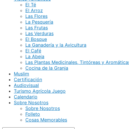
El Té
El Arroz
Las Flores
La Pesquería
Las Frutas
Las Verduras
El Bosque
La Ganadería y la Avicultura
El Café
La Abeja
Las Plantas Medicinales, Tintóreas y Aromática
Cocina de la Granja
Muslim
Certificación
Audiovisual
Turismo Agrícola Juego
Calendario
Sobre Nosotros
Sobre Nosotros
Folleto
Cosas Memorables