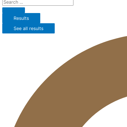
Results
See all results