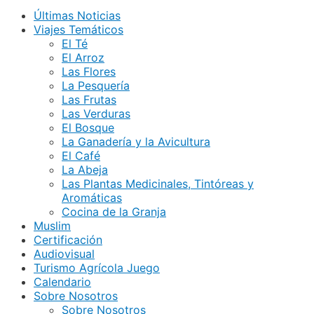
Últimas Noticias
Viajes Temáticos
El Té
El Arroz
Las Flores
La Pesquería
Las Frutas
Las Verduras
El Bosque
La Ganadería y la Avicultura
El Café
La Abeja
Las Plantas Medicinales, Tintóreas y
Aromáticas
Cocina de la Granja
Muslim
Certificación
Audiovisual
Turismo Agrícola Juego
Calendario
Sobre Nosotros
Sobre Nosotros