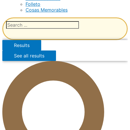
Folleto
Cosas Memorables
Results
See all results