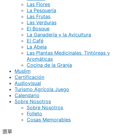
Las Flores
La Pesquería
Las Frutas
Las Verduras
El Bosque
La Ganadería y la Avicultura
El Café
La Abeja
Las Plantas Medicinales, Tintóreas y
Aromáticas
Cocina de la Granja
Muslim
Certificación
Audiovisual
Turismo Agrícola Juego
Calendario
Sobre Nosotros
Sobre Nosotros
Folleto
Cosas Memorables
選單