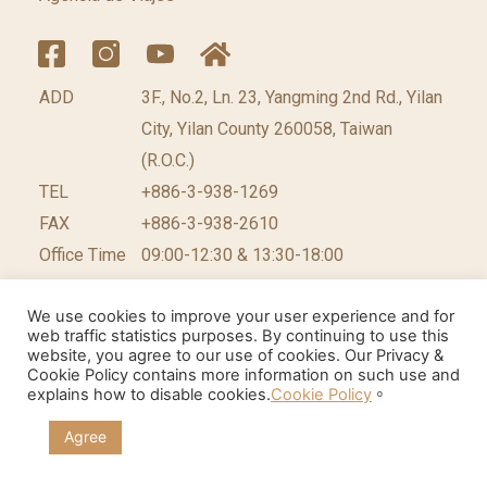
ADD
3F., No.2, Ln. 23, Yangming 2nd Rd., Yilan
City, Yilan County 260058, Taiwan
(R.O.C.)
TEL
+886-3-938-1269​
FAX
+886-3-938-2610
Office Time
09:00-12:30 & 13:30-18:00
We use cookies to improve your user experience and for
web traffic statistics purposes. By continuing to use this
website, you agree to our use of cookies. Our Privacy &
©2026 台灣休閒農業發展協會 版權所有.
網頁設計公
Cookie Policy contains more information on such use and
explains how to disable cookies.
Cookie Policy
。
司
: 振作國際
Agree
Cookie聲明