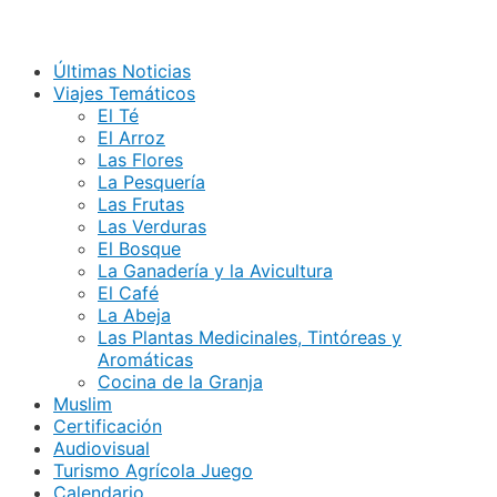
Últimas Noticias
Viajes Temáticos
El Té
El Arroz
Las Flores
La Pesquería
Las Frutas
Las Verduras
El Bosque
La Ganadería y la Avicultura
El Café
La Abeja
Las Plantas Medicinales, Tintóreas y
Aromáticas
Cocina de la Granja
Muslim
Certificación
Audiovisual
Turismo Agrícola Juego
Calendario