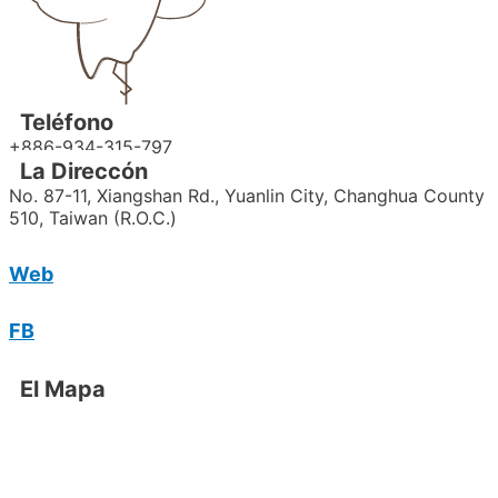
Teléfono
+886-934-315-797
La Direccón
No. 87-11, Xiangshan Rd., Yuanlin City, Changhua County
510, Taiwan (R.O.C.)
Web
FB
El Mapa