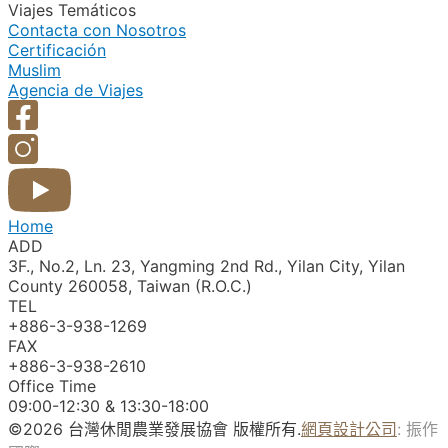
Viajes Temáticos
Contacta con Nosotros
Certificación
Muslim
Agencia de Viajes
Home
ADD
3F., No.2, Ln. 23, Yangming 2nd Rd., Yilan City, Yilan
County 260058, Taiwan (R.O.C.)
TEL
+886-3-938-1269​
FAX
+886-3-938-2610
Office Time
09:00-12:30 & 13:30-18:00
©2026 台灣休閒農業發展協會 版權所有.
網頁設計公司
: 振作