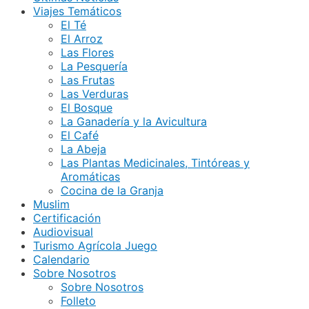
Viajes Temáticos
El Té
El Arroz
Las Flores
La Pesquería
Las Frutas
Las Verduras
El Bosque
La Ganadería y la Avicultura
El Café
La Abeja
Las Plantas Medicinales, Tintóreas y
Aromáticas
Cocina de la Granja
Muslim
Certificación
Audiovisual
Turismo Agrícola Juego
Calendario
Sobre Nosotros
Sobre Nosotros
Folleto