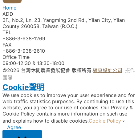
Home
ADD
3F., No.2, Ln. 23, Yangming 2nd Rd., Yilan City, Yilan
County 260058, Taiwan (R.O.C.)
TEL
+886-3-938-1269​
FAX
+886-3-938-2610
Office Time
09:00-12:30 & 13:30-18:00
©2026 台灣休閒農業發展協會 版權所有.
網頁設計公司
: 振作
國際
Cookie聲明
We use cookies to improve your user experience and for
web traffic statistics purposes. By continuing to use this
website, you agree to our use of cookies. Our Privacy &
Cookie Policy contains more information on such use
and explains how to disable cookies.
Cookie Policy
。
Agree