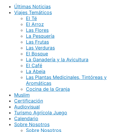
Últimas Noticias
Viajes Temáticos
El Té
El Arroz
Las Flores
La Pesquería
Las Frutas
Las Verduras
El Bosque
La Ganadería y la Avicultura
El Café
La Abeja
Las Plantas Medicinales, Tintóreas y
Aromáticas
Cocina de la Granja
Muslim
Certificación
Audiovisual
Turismo Agrícola Juego
Calendario
Sobre Nosotros
Sobre Nosotros