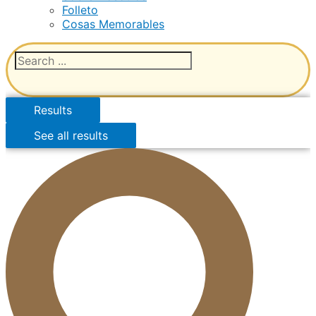
Folleto
Cosas Memorables
Results
See all results