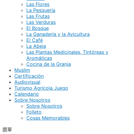
Las Flores
La Pesquería
Las Frutas
Las Verduras
El Bosque
La Ganadería y la Avicultura
El Café
La Abeja
Las Plantas Medicinales, Tintóreas y
Aromáticas
Cocina de la Granja
Muslim
Certificación
Audiovisual
Turismo Agrícola Juego
Calendario
Sobre Nosotros
Sobre Nosotros
Folleto
Cosas Memorables
選單