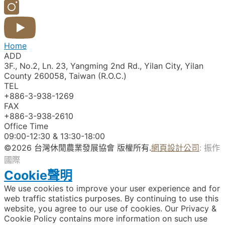
Home
ADD
3F., No.2, Ln. 23, Yangming 2nd Rd., Yilan City, Yilan
County 260058, Taiwan (R.O.C.)
TEL
+886-3-938-1269​
FAX
+886-3-938-2610
Office Time
09:00-12:30 & 13:30-18:00
©2026 台灣休閒農業發展協會 版權所有.
網頁設計公司
: 振作
國際
Cookie聲明
We use cookies to improve your user experience and for
web traffic statistics purposes. By continuing to use this
website, you agree to our use of cookies. Our Privacy &
Cookie Policy contains more information on such use