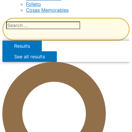
Folleto
Cosas Memorables
Results
See all results