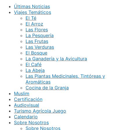
Últimas Noticias
Viajes Temáticos
El Té
El Arroz
Las Flores
La Pesquería
Las Frutas
Las Verduras
El Bosque
La Ganadería y la Avicultura
El Café
La Abeja
Las Plantas Medicinales, Tintóreas y
Aromáticas
Cocina de la Granja
Muslim
Certificación
Audiovisual
Turismo Agrícola Juego
Calendario
Sobre Nosotros
Sobre Nosotros