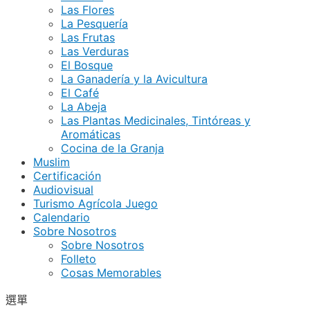
Las Flores
La Pesquería
Las Frutas
Las Verduras
El Bosque
La Ganadería y la Avicultura
El Café
La Abeja
Las Plantas Medicinales, Tintóreas y
Aromáticas
Cocina de la Granja
Muslim
Certificación
Audiovisual
Turismo Agrícola Juego
Calendario
Sobre Nosotros
Sobre Nosotros
Folleto
Cosas Memorables
選單