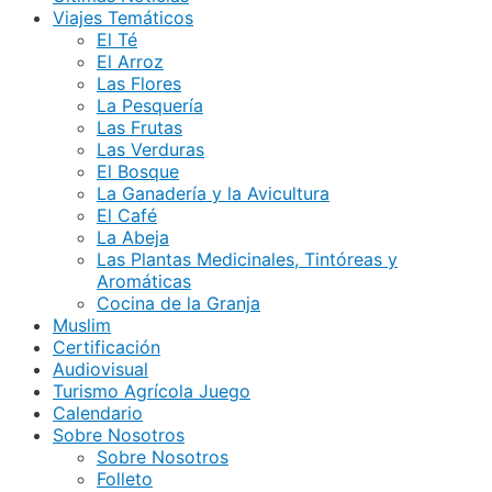
Viajes Temáticos
El Té
El Arroz
Las Flores
La Pesquería
Las Frutas
Las Verduras
El Bosque
La Ganadería y la Avicultura
El Café
La Abeja
Las Plantas Medicinales, Tintóreas y
Aromáticas
Cocina de la Granja
Muslim
Certificación
Audiovisual
Turismo Agrícola Juego
Calendario
Sobre Nosotros
Sobre Nosotros
Folleto