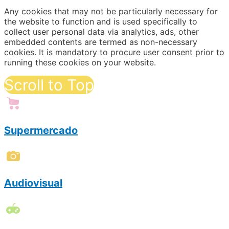
Close
Privacy Overview
This website uses cookies to improve your experience
while you navigate through the website. Out of these,
the cookies that are categorized as necessary are
stored on your browser as they are essential for the
working of basic functionalities of the website. We also
use third-party cookies that help us analyze and
understand how you use this website. These cookies will
be stored in your browser only with your consent. You
also have the option to opt-out of these cookies. But
opting out of some of these cookies may affect your
browsing experience.
Necessary
Necessary
Always Enabled
Necessary cookies are absolutely essential for the