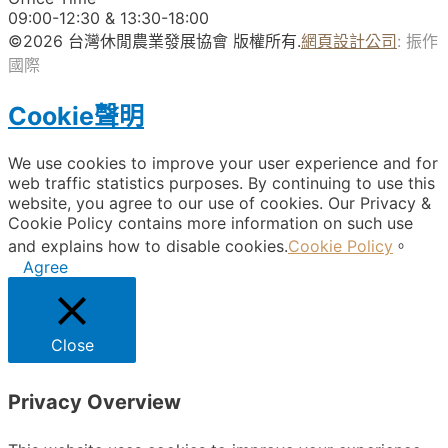
下一篇
109年度『休閒農業青農論壇』
下一篇
Sobre Nosotros
Últimas Noticias
Viajes Temáticos
Contacta con Nosotros
Certificación
Muslim
Agencia de Viajes
Home