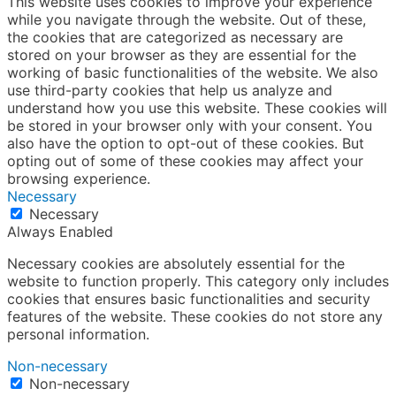
ADD
3F., No.2, Ln. 23, Yangming 2nd Rd., Yilan City, Yilan
County 260058, Taiwan (R.O.C.)
TEL
+886-3-938-1269​
FAX
+886-3-938-2610
Office Time
09:00-12:30 & 13:30-18:00
©2026 台灣休閒農業發展協會 版權所有.
網頁設計公司
: 振作
國際
Cookie聲明
We use cookies to improve your user experience and for
web traffic statistics purposes. By continuing to use this
website, you agree to our use of cookies. Our Privacy &
Cookie Policy contains more information on such use
and explains how to disable cookies.
Cookie Policy
。
Agree